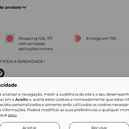
 do produto
Shopping h24, 7/7,
Entrega em 72h
com as nossas
aplicações móveis
 TODA A SERENIDADE !
acidade
sobre
31
/
5
91672
opiniões
a analisar a navegação, medir a audiência do site e o seu desempenho
icar em
« Aceito »
, aceita estes cookies e nomeadamente que estas in
teúdos personalizados e somente serão utilizados os cookies necessár
is informações. Poderá modificar as suas preferências a qualquer mom
alidade
Livro de Reclamações
Showroomprive group
Ajuda e Contacto
ketplace
Referenciação & Critérios de Classificação
Todos os nossos artigos
lique
aqui
.
tificial
Aceitar
Recusar