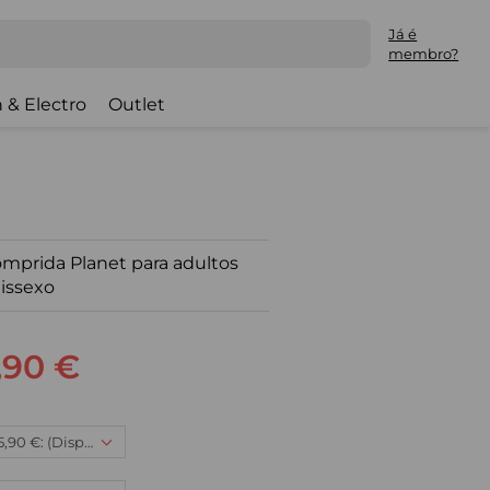
Já é
membro?
 & Electro
Outlet
mprida Planet para adultos
issexo
,90 €
3XL/4XL, 45,90 €: (Disponível)