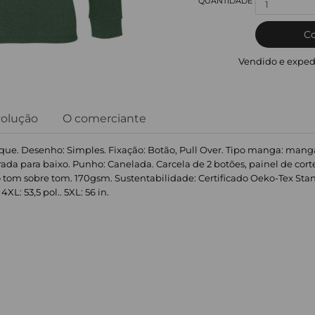
1
C
Vendido e exped
volução
O comerciante
que. Desenho: Simples. Fixação: Botão, Pull Over. Tipo manga: manga
rada para baixo. Punho: Canelada. Carcela de 2 botões, painel de cort
 tom sobre tom. 170gsm. Sustentabilidade: Certificado Oeko-Tex Standar
 4XL: 53,5 pol.. 5XL: 56 in.