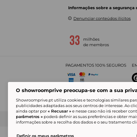
Informações sobre a segurança
Denunciar conteúdos ilícitos
milhões
de membros
PAGAMENTOS 100% SEGUROS
EM
O showroomprive preocupa-se com a sua priv
4,
Showroomprive.pt utiliza cookies e tecnologias similares par
publicidades adaptadas aos seus centros de interesse. Ao cl
ainda optar por
« Recusar »
e nesse caso não irá receber con
parâmetros »
poderá definir as suas preferências e obter ma
Condições Gerais de Venda
Política de Confidenci
de Mar
informações sobre a recolha dos dados e o seu tratamento c
Alguns visuais são gerados com inteligência ar
© Showroomprive.pt 2026
Definir os meus parâmetros