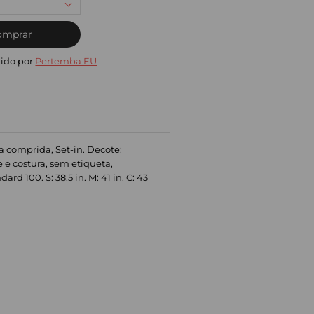
omprar
ido por
Pertemba EU
 comprida, Set-in. Decote:
e e costura, sem etiqueta,
d 100. S: 38,5 in. M: 41 in. C: 43