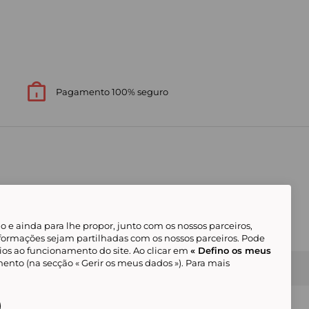
Pagamento 100% seguro
 e ainda para lhe propor, junto com os nossos parceiros,
formações sejam partilhadas com os nossos parceiros. Pode
ios ao funcionamento do site. Ao clicar em
« Defino os meus
ento (na secção « Gerir os meus dados »). Para mais
Gerir os meus cookies
Condições Gerais