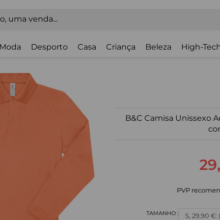
Moda
Desporto
Casa
Criança
Beleza
High-Tech
B&C Camisa Unissexo A
co
29
PVP recomen
S, 29,90 €: