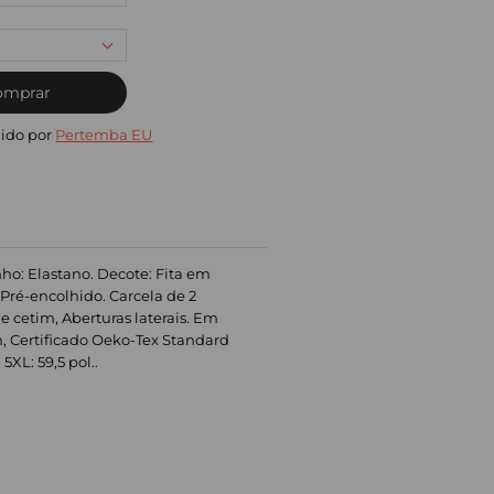
omprar
ido por
Pertemba EU
ho: Elastano. Decote: Fita em
Pré-encolhido. Carcela de 2
e cetim, Aberturas laterais. Em
n, Certificado Oeko-Tex Standard
 5XL: 59,5 pol..