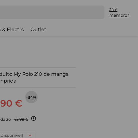
Já é
membro?
 & Electro
Outlet
dulto My Polo 210 de manga
mprida
-34%
,90 €
dado :
45,99 €
 (Disponível)