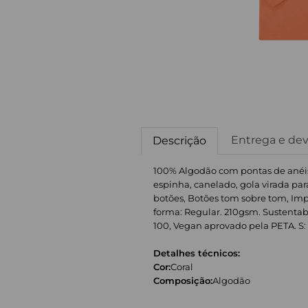
Entrega e de
Descrição
100% Algodão com pontas de anéis. 
espinha, canelado, gola virada par
botões, Botões tom sobre tom, Impr
forma: Regular. 210gsm. Sustentabi
100, Vegan aprovado pela PETA. S: 39 i
Detalhes técnicos:
Cor:
Coral
Composição:
Algodão