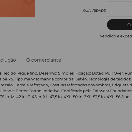
1
C
Vendido e exped
volução
O comerciante
Tecido: Piqué fino. Desenho: Simples. Fixação: Botão, Pull Over. Pun
a baixo. Tipo manga: manga comprida, Set-in. Tecnologia de tecidos: 
essão, Carcela reforçada, Costuras reforçadas nos ombros, Etiqueta d
lidade: Better Cotton Initiative, Certificado pela Fairwear Foundatio
n. M: 42 in. C: 45 in. XL: 47,5 in. XXL: 50 in. 3XL: 53,5 in. 4XL: 56,5 pol..