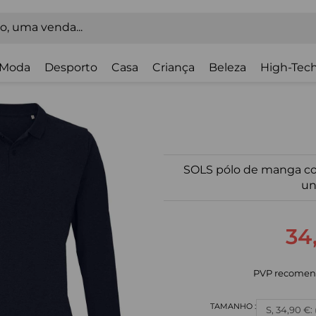
Moda
Desporto
Casa
Criança
Beleza
High-Tech
SOLS pólo de manga co
un
34
PVP recomen
S, 34,90 €: