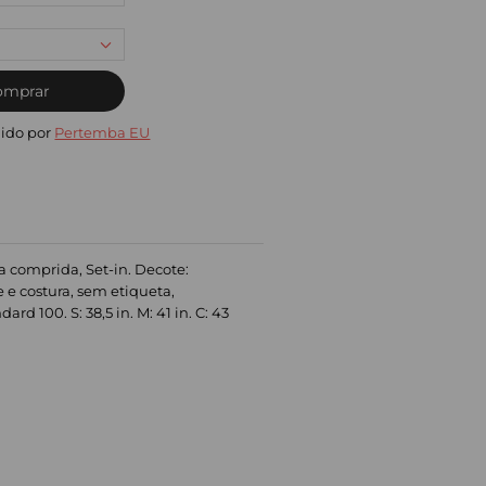
omprar
ido por
Pertemba EU
 comprida, Set-in. Decote:
e e costura, sem etiqueta,
d 100. S: 38,5 in. M: 41 in. C: 43