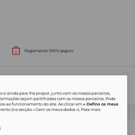
Pagamento 100% seguro
 e ainda para lhe propor, junto com os nossos parceiros,
formações sejam partilhadas com os nossos parceiros. Pode
ios ao funcionamento do site. Ao clicar em
« Defino os meus
ento (na secção « Gerir os meus dados »). Para mais
Gerir os meus cookies
Condições Gerais