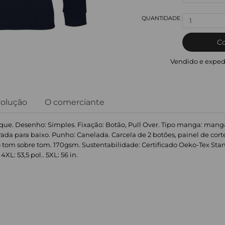
1
C
Vendido e exped
volução
O comerciante
que. Desenho: Simples. Fixação: Botão, Pull Over. Tipo manga: manga
rada para baixo. Punho: Canelada. Carcela de 2 botões, painel de cort
 tom sobre tom. 170gsm. Sustentabilidade: Certificado Oeko-Tex Standar
 4XL: 53,5 pol.. 5XL: 56 in.