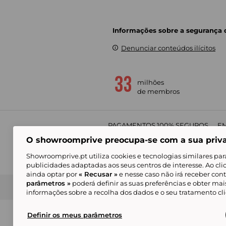
Informações sobre a segurança
Denunciar conteúdos ilícitos
milhões
de membros
PAGAMENTOS 100% SEGUROS
EM
O showroomprive preocupa-se com a sua priv
Showroomprive.pt utiliza cookies e tecnologias similares par
publicidades adaptadas aos seus centros de interesse. Ao cl
ainda optar por
« Recusar »
e nesse caso não irá receber con
parâmetros »
poderá definir as suas preferências e obter ma
Condições Gerais de Venda
Política de Confidenci
de Mar
informações sobre a recolha dos dados e o seu tratamento c
Alguns visuais são gerados com inteligência ar
© Showroomprive.pt 2026
Definir os meus parâmetros