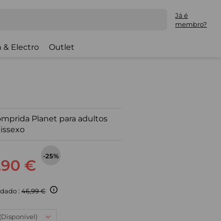
Já é
membro?
 & Electro
Outlet
mprida Planet para adultos
issexo
-25%
,90 €
dado :
46,99 €
 (Disponível)