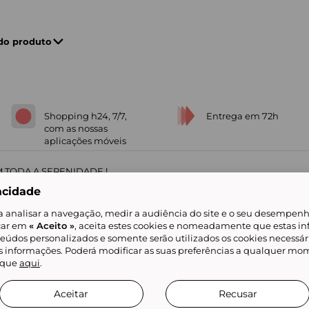
 do produto
Shopping h24, 7/7,
Entrega em 72h
com as nossas
aplicações móveis
 TODA A SERENIDADE !
acidade
a analisar a navegação, medir a audiência do site e o seu desempenho
icar em
« Aceito »
, aceita estes cookies e nomeadamente que estas in
teúdos personalizados e somente serão utilizados os cookies necessár
is informações. Poderá modificar as suas preferências a qualquer mom
alidade
Livro de Reclamações
Showroomprive group
Ajuda e Contacto
ketplace
Referenciação & Critérios de Classificação
Todos os nossos artigos
lique
aqui
.
tificial
Aceitar
Recusar