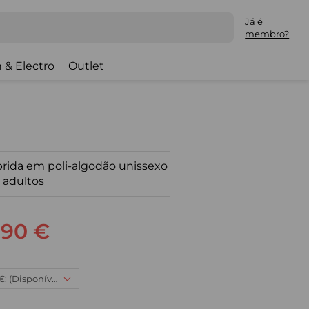
Já é
membro?
 & Electro
Outlet
ida em poli-algodão unissexo
 adultos
,90 €
5XL, 39,90 €: (Disponível)