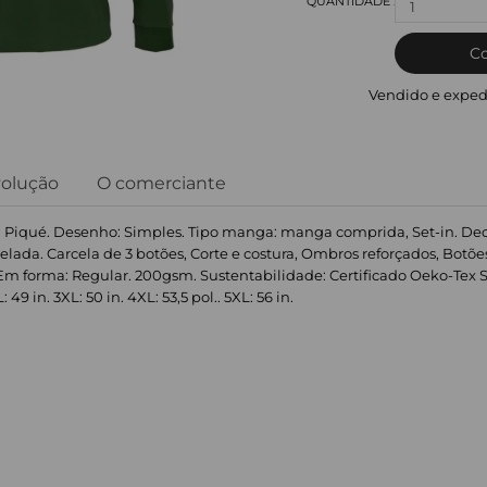
1
C
Vendido e exped
volução
O comerciante
o: Piqué. Desenho: Simples. Tipo manga: manga comprida, Set-in. Deco
elada. Carcela de 3 botões, Corte e costura, Ombros reforçados, Botõe
m forma: Regular. 200gsm. Sustentabilidade: Certificado Oeko-Tex Sta
L: 49 in. 3XL: 50 in. 4XL: 53,5 pol.. 5XL: 56 in.