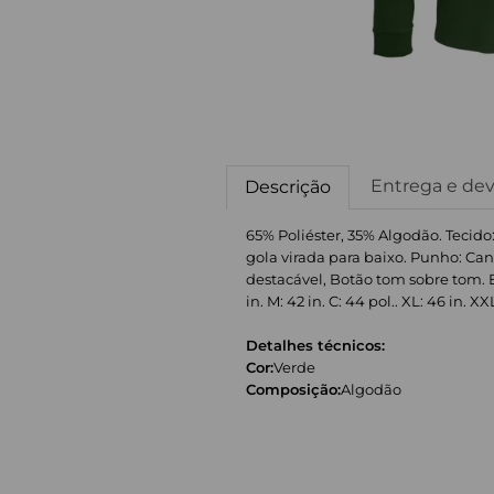
Entrega e de
Descrição
65% Poliéster, 35% Algodão. Tecid
gola virada para baixo. Punho: Can
destacável, Botão tom sobre tom. E
in. M: 42 in. C: 44 pol.. XL: 46 in. XX
Detalhes técnicos:
Cor:
Verde
Composição:
Algodão