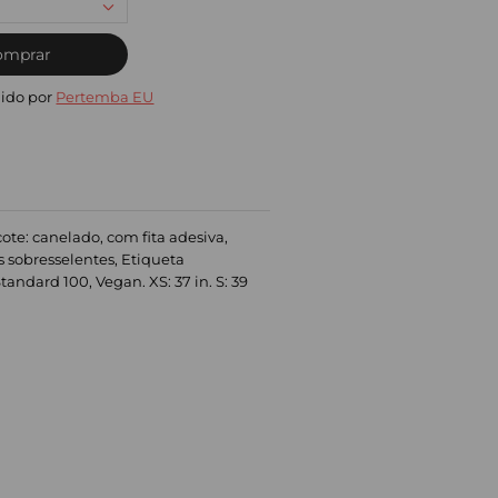
omprar
ido por
Pertemba EU
te: canelado, com fita adesiva,
s sobresselentes, Etiqueta
ndard 100, Vegan. XS: 37 in. S: 39