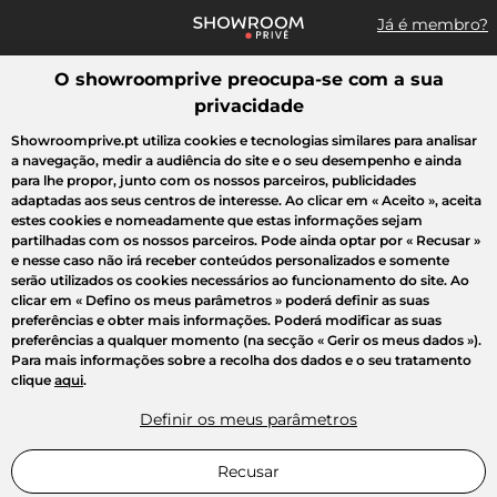
Já é membro?
O showroomprive preocupa-se com a sua
Pesquisar uma marca, um artigo, uma venda...
privacidade
Todas as vendas
Moda
Desporto
Casa
Criança
Beleza
Showroomprive.pt utiliza cookies e tecnologias similares para analisar
a navegação, medir a audiência do site e o seu desempenho e ainda
para lhe propor, junto com os nossos parceiros, publicidades
adaptadas aos seus centros de interesse. Ao clicar em
« Aceito »
, aceita
estes cookies e nomeadamente que estas informações sejam
partilhadas com os nossos parceiros. Pode ainda optar por
« Recusar »
e nesse caso não irá receber conteúdos personalizados e somente
serão utilizados os cookies necessários ao funcionamento do site. Ao
clicar em
« Defino os meus parâmetros »
poderá definir as suas
preferências e obter mais informações. Poderá modificar as suas
preferências a qualquer momento (na secção « Gerir os meus dados »).
Para mais informações sobre a recolha dos dados e o seu tratamento
clique
aqui
.
Definir os meus parâmetros
Recusar