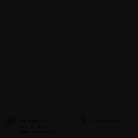
Shopping h24, 7/7,
Entrega em 72h
com as nossas
aplicações móveis