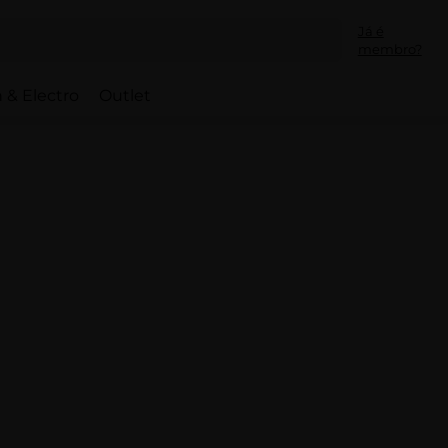
Já é
membro?
 & Electro
Outlet