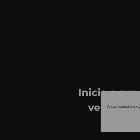
Inicie a sua
ver todas
A sua sessão exp
priv