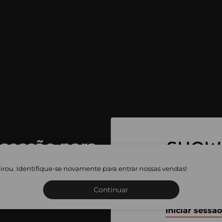
 sessão para
 as vendas
irou. Identifique-se novamente para entrar nossas vendas!
Inscreva-se ou inicie a sua 
adas
Continuar
Iniciar sessão