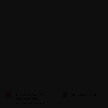
Shopping h24, 7/7,
Entrega em 72h
com as nossas
aplicações móveis