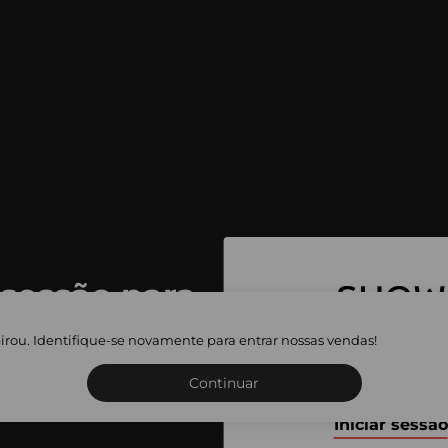
 sessão para
 as vendas
irou. Identifique-se novamente para entrar nossas vendas!
Inscreva-se ou inicie a sua 
adas
Continuar
Iniciar sessão