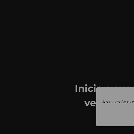
Inicie a sua
ver todas
A sua sessão exp
priv