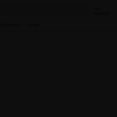
Já é
membro?
 & Electro
Outlet