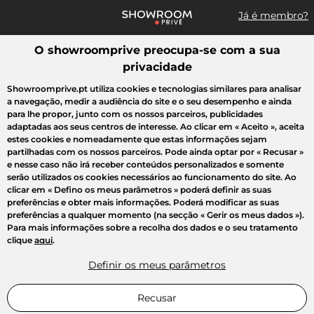
Já é membro?
O showroomprive preocupa-se com a sua
Pesquisar uma marca, um artigo, uma venda...
privacidade
Todas as vendas
Moda
Desporto
Casa
Criança
Beleza
Showroomprive.pt utiliza cookies e tecnologias similares para analisar
a navegação, medir a audiência do site e o seu desempenho e ainda
para lhe propor, junto com os nossos parceiros, publicidades
adaptadas aos seus centros de interesse. Ao clicar em
« Aceito »
, aceita
estes cookies e nomeadamente que estas informações sejam
partilhadas com os nossos parceiros. Pode ainda optar por
« Recusar »
e nesse caso não irá receber conteúdos personalizados e somente
serão utilizados os cookies necessários ao funcionamento do site. Ao
clicar em
« Defino os meus parâmetros »
poderá definir as suas
preferências e obter mais informações. Poderá modificar as suas
preferências a qualquer momento (na secção « Gerir os meus dados »).
Para mais informações sobre a recolha dos dados e o seu tratamento
clique
aqui
.
Definir os meus parâmetros
Recusar