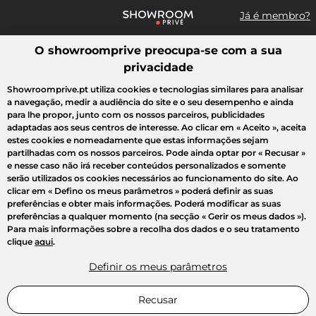
Já é membro?
O showroomprive preocupa-se com a sua
Pesquisar uma marca, um artigo, uma venda...
privacidade
Todas as vendas
Moda
Desporto
Casa
Criança
Beleza
Showroomprive.pt utiliza cookies e tecnologias similares para analisar
a navegação, medir a audiência do site e o seu desempenho e ainda
para lhe propor, junto com os nossos parceiros, publicidades
adaptadas aos seus centros de interesse. Ao clicar em
« Aceito »
, aceita
estes cookies e nomeadamente que estas informações sejam
partilhadas com os nossos parceiros. Pode ainda optar por
« Recusar »
e nesse caso não irá receber conteúdos personalizados e somente
serão utilizados os cookies necessários ao funcionamento do site. Ao
clicar em
« Defino os meus parâmetros »
poderá definir as suas
preferências e obter mais informações. Poderá modificar as suas
preferências a qualquer momento (na secção « Gerir os meus dados »).
Para mais informações sobre a recolha dos dados e o seu tratamento
clique
aqui
.
Definir os meus parâmetros
Recusar