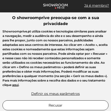
Já é membro?
O showroomprive preocupa-se com a sua
Pesquisar uma marca, um artigo, uma venda...
privacidade
Todas as vendas
Moda
Desporto
Casa
Criança
Beleza
Showroomprive.pt utiliza cookies e tecnologias similares para analisar
a navegação, medir a audiência do site e o seu desempenho e ainda
para lhe propor, junto com os nossos parceiros, publicidades
adaptadas aos seus centros de interesse. Ao clicar em
« Aceito »
, aceita
estes cookies e nomeadamente que estas informações sejam
partilhadas com os nossos parceiros. Pode ainda optar por
« Recusar »
e nesse caso não irá receber conteúdos personalizados e somente
serão utilizados os cookies necessários ao funcionamento do site. Ao
clicar em
« Defino os meus parâmetros »
poderá definir as suas
preferências e obter mais informações. Poderá modificar as suas
preferências a qualquer momento (na secção « Gerir os meus dados »).
Para mais informações sobre a recolha dos dados e o seu tratamento
clique
aqui
.
Definir os meus parâmetros
Recusar