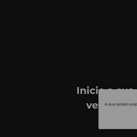
Inicie a sua
ver todas
A sua sessão exp
priv