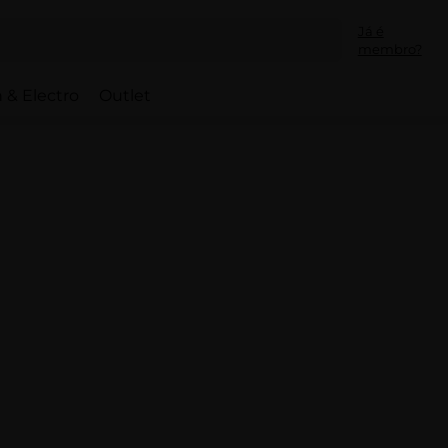
Já é
membro?
 & Electro
Outlet