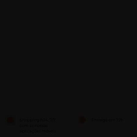
Shopping h24, 7/7,
Entrega em 72h
com as nossas
aplicações móveis