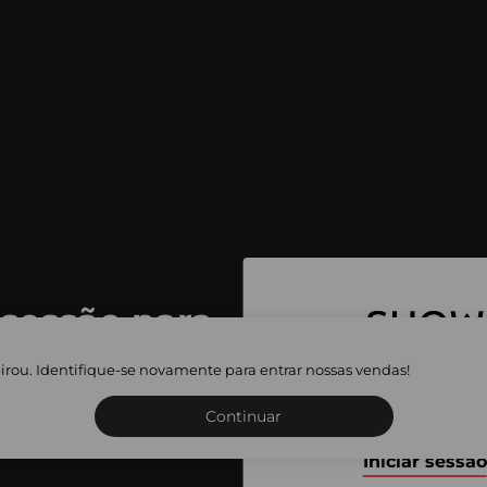
 sessão para
 as vendas
irou. Identifique-se novamente para entrar nossas vendas!
Inscreva-se ou inicie a sua 
adas
Continuar
Iniciar sessão