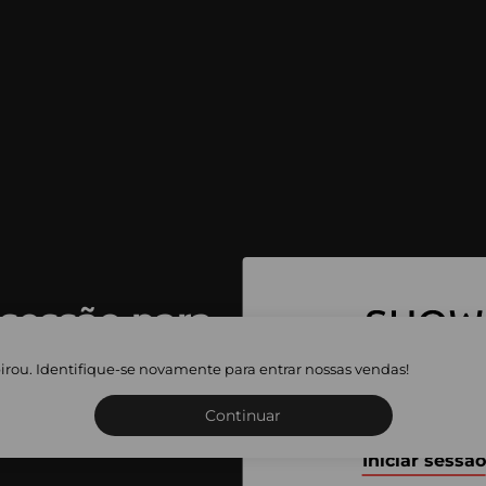
 sessão para
 as vendas
irou. Identifique-se novamente para entrar nossas vendas!
Inscreva-se ou inicie a sua 
adas
Continuar
Iniciar sessão