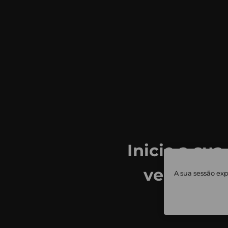
Inicie a sua
ver todas
A sua sessão exp
priv