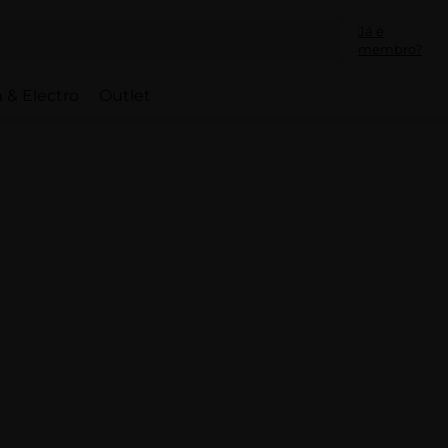
Já é
membro?
 & Electro
Outlet