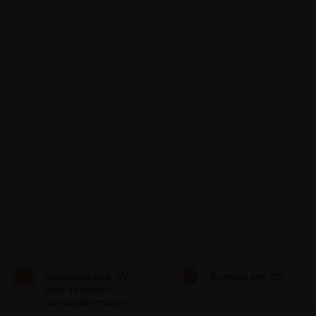
Shopping h24, 7/7,
Entrega em 72h
com as nossas
aplicações móveis