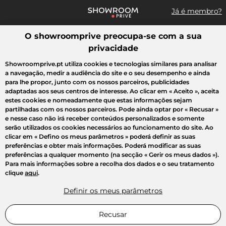
Já é membro?
O showroomprive preocupa-se com a sua
Pesquisar uma marca, um artigo, uma venda...
privacidade
Todas as vendas
Moda
Desporto
Casa
Criança
Beleza
Showroomprive.pt utiliza cookies e tecnologias similares para analisar
a navegação, medir a audiência do site e o seu desempenho e ainda
para lhe propor, junto com os nossos parceiros, publicidades
adaptadas aos seus centros de interesse. Ao clicar em
« Aceito »
, aceita
estes cookies e nomeadamente que estas informações sejam
partilhadas com os nossos parceiros. Pode ainda optar por
« Recusar »
e nesse caso não irá receber conteúdos personalizados e somente
serão utilizados os cookies necessários ao funcionamento do site. Ao
clicar em
« Defino os meus parâmetros »
poderá definir as suas
preferências e obter mais informações. Poderá modificar as suas
preferências a qualquer momento (na secção « Gerir os meus dados »).
Para mais informações sobre a recolha dos dados e o seu tratamento
clique
aqui
.
Definir os meus parâmetros
Recusar