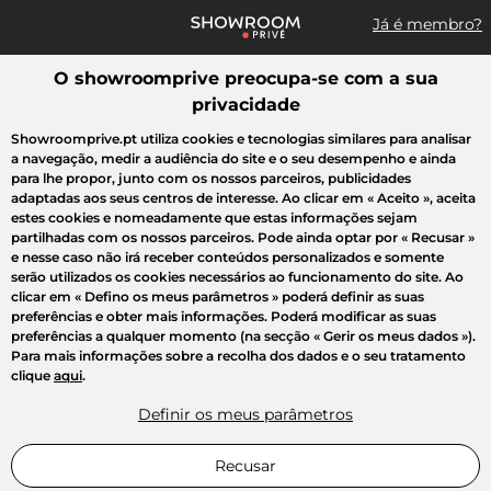
Já é membro?
O showroomprive preocupa-se com a sua
Pesquisar uma marca, um artigo, uma venda...
privacidade
Todas as vendas
Moda
Desporto
Casa
Criança
Beleza
Showroomprive.pt utiliza cookies e tecnologias similares para analisar
a navegação, medir a audiência do site e o seu desempenho e ainda
para lhe propor, junto com os nossos parceiros, publicidades
adaptadas aos seus centros de interesse. Ao clicar em
« Aceito »
, aceita
estes cookies e nomeadamente que estas informações sejam
partilhadas com os nossos parceiros. Pode ainda optar por
« Recusar »
e nesse caso não irá receber conteúdos personalizados e somente
serão utilizados os cookies necessários ao funcionamento do site. Ao
clicar em
« Defino os meus parâmetros »
poderá definir as suas
preferências e obter mais informações. Poderá modificar as suas
preferências a qualquer momento (na secção « Gerir os meus dados »).
Para mais informações sobre a recolha dos dados e o seu tratamento
clique
aqui
.
Definir os meus parâmetros
Recusar