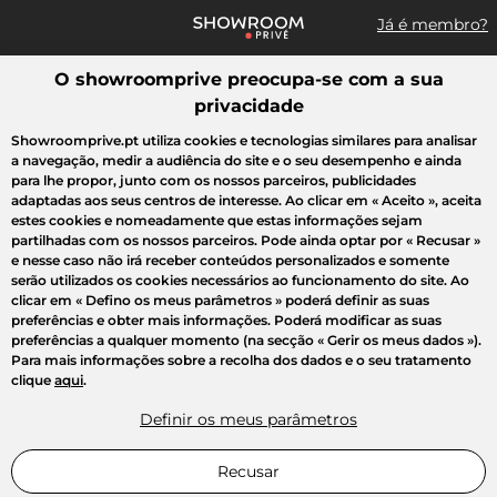
Já é membro?
O showroomprive preocupa-se com a sua
Pesquisar uma marca, um artigo, uma venda...
privacidade
Todas as vendas
Moda
Desporto
Casa
Criança
Beleza
Showroomprive.pt utiliza cookies e tecnologias similares para analisar
a navegação, medir a audiência do site e o seu desempenho e ainda
para lhe propor, junto com os nossos parceiros, publicidades
adaptadas aos seus centros de interesse. Ao clicar em
« Aceito »
, aceita
estes cookies e nomeadamente que estas informações sejam
partilhadas com os nossos parceiros. Pode ainda optar por
« Recusar »
e nesse caso não irá receber conteúdos personalizados e somente
serão utilizados os cookies necessários ao funcionamento do site. Ao
clicar em
« Defino os meus parâmetros »
poderá definir as suas
preferências e obter mais informações. Poderá modificar as suas
preferências a qualquer momento (na secção « Gerir os meus dados »).
Para mais informações sobre a recolha dos dados e o seu tratamento
clique
aqui
.
Definir os meus parâmetros
Recusar