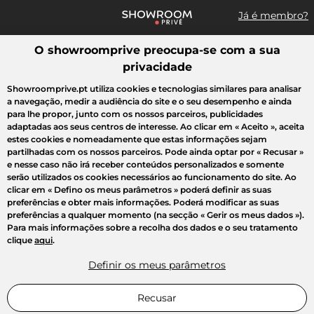
Já é membro?
O showroomprive preocupa-se com a sua
Pesquisar uma marca, um artigo, uma venda...
privacidade
Todas as vendas
Moda
Desporto
Casa
Criança
Beleza
Showroomprive.pt utiliza cookies e tecnologias similares para analisar
a navegação, medir a audiência do site e o seu desempenho e ainda
para lhe propor, junto com os nossos parceiros, publicidades
adaptadas aos seus centros de interesse. Ao clicar em
« Aceito »
, aceita
estes cookies e nomeadamente que estas informações sejam
partilhadas com os nossos parceiros. Pode ainda optar por
« Recusar »
e nesse caso não irá receber conteúdos personalizados e somente
serão utilizados os cookies necessários ao funcionamento do site. Ao
clicar em
« Defino os meus parâmetros »
poderá definir as suas
preferências e obter mais informações. Poderá modificar as suas
preferências a qualquer momento (na secção « Gerir os meus dados »).
Para mais informações sobre a recolha dos dados e o seu tratamento
clique
aqui
.
Definir os meus parâmetros
Recusar