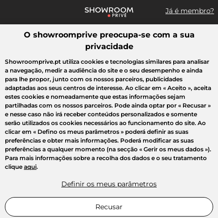
Já é membro?
O showroomprive preocupa-se com a sua
Pesquisar uma marca, um artigo, uma venda...
privacidade
Todas as vendas
Moda
Desporto
Casa
Criança
Beleza
Showroomprive.pt utiliza cookies e tecnologias similares para analisar
a navegação, medir a audiência do site e o seu desempenho e ainda
para lhe propor, junto com os nossos parceiros, publicidades
adaptadas aos seus centros de interesse. Ao clicar em
« Aceito »
, aceita
estes cookies e nomeadamente que estas informações sejam
partilhadas com os nossos parceiros. Pode ainda optar por
« Recusar »
e nesse caso não irá receber conteúdos personalizados e somente
serão utilizados os cookies necessários ao funcionamento do site. Ao
clicar em
« Defino os meus parâmetros »
poderá definir as suas
preferências e obter mais informações. Poderá modificar as suas
preferências a qualquer momento (na secção « Gerir os meus dados »).
Para mais informações sobre a recolha dos dados e o seu tratamento
clique
aqui
.
Definir os meus parâmetros
Recusar