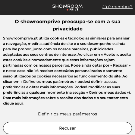
Já é membro?
O showroomprive preocupa-se com a sua
Pesquisar uma marca, um artigo, uma venda...
privacidade
Todas as vendas
Moda
Desporto
Casa
Criança
Beleza
Showroomprive.pt utiliza cookies e tecnologias similares para analisar
a navegação, medir a audiência do site e o seu desempenho e ainda
para lhe propor, junto com os nossos parceiros, publicidades
adaptadas aos seus centros de interesse. Ao clicar em
« Aceito »
, aceita
estes cookies e nomeadamente que estas informações sejam
partilhadas com os nossos parceiros. Pode ainda optar por
« Recusar »
e nesse caso não irá receber conteúdos personalizados e somente
serão utilizados os cookies necessários ao funcionamento do site. Ao
clicar em
« Defino os meus parâmetros »
poderá definir as suas
preferências e obter mais informações. Poderá modificar as suas
preferências a qualquer momento (na secção « Gerir os meus dados »).
Para mais informações sobre a recolha dos dados e o seu tratamento
clique
aqui
.
Definir os meus parâmetros
Recusar