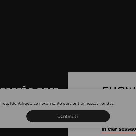
 sessão para
 as vendas
irou. Identifique-se novamente para entrar nossas vendas!
Inscreva-se ou inicie a sua 
adas
Continuar
Iniciar sessão