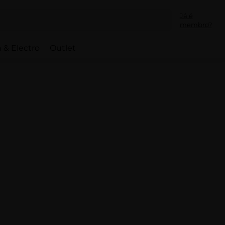
Já é
membro?
 & Electro
Outlet