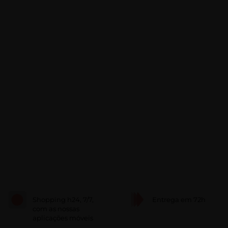
Shopping h24, 7/7,
Entrega em 72h
com as nossas
aplicações móveis