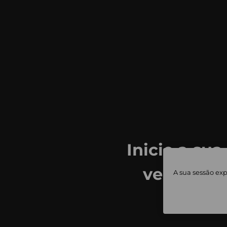
Inicie a sua
ver todas
A sua sessão exp
priv