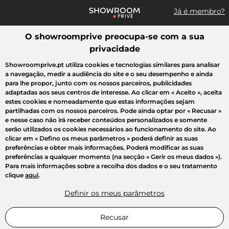
Já é membro?
O showroomprive preocupa-se com a sua
Pesquisar uma marca, um artigo, uma venda...
privacidade
Todas as vendas
Moda
Desporto
Casa
Criança
Beleza
Showroomprive.pt utiliza cookies e tecnologias similares para analisar
a navegação, medir a audiência do site e o seu desempenho e ainda
para lhe propor, junto com os nossos parceiros, publicidades
adaptadas aos seus centros de interesse. Ao clicar em
« Aceito »
, aceita
estes cookies e nomeadamente que estas informações sejam
partilhadas com os nossos parceiros. Pode ainda optar por
« Recusar »
e nesse caso não irá receber conteúdos personalizados e somente
serão utilizados os cookies necessários ao funcionamento do site. Ao
clicar em
« Defino os meus parâmetros »
poderá definir as suas
preferências e obter mais informações. Poderá modificar as suas
preferências a qualquer momento (na secção « Gerir os meus dados »).
Para mais informações sobre a recolha dos dados e o seu tratamento
clique
aqui
.
Definir os meus parâmetros
Recusar