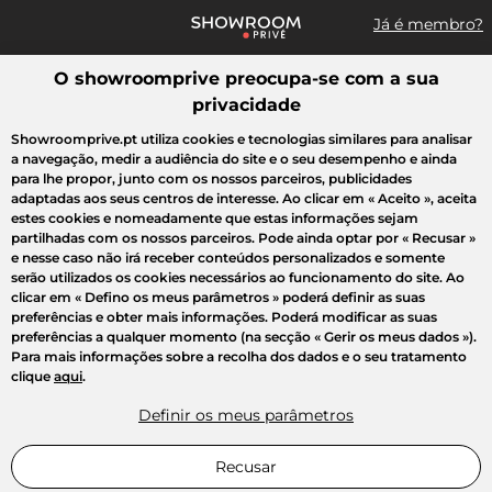
Já é membro?
O showroomprive preocupa-se com a sua
Pesquisar uma marca, um artigo, uma venda...
privacidade
Todas as vendas
Moda
Desporto
Casa
Criança
Beleza
Showroomprive.pt utiliza cookies e tecnologias similares para analisar
a navegação, medir a audiência do site e o seu desempenho e ainda
para lhe propor, junto com os nossos parceiros, publicidades
adaptadas aos seus centros de interesse. Ao clicar em
« Aceito »
, aceita
estes cookies e nomeadamente que estas informações sejam
partilhadas com os nossos parceiros. Pode ainda optar por
« Recusar »
e nesse caso não irá receber conteúdos personalizados e somente
serão utilizados os cookies necessários ao funcionamento do site. Ao
clicar em
« Defino os meus parâmetros »
poderá definir as suas
preferências e obter mais informações. Poderá modificar as suas
preferências a qualquer momento (na secção « Gerir os meus dados »).
Para mais informações sobre a recolha dos dados e o seu tratamento
clique
aqui
.
Definir os meus parâmetros
Recusar