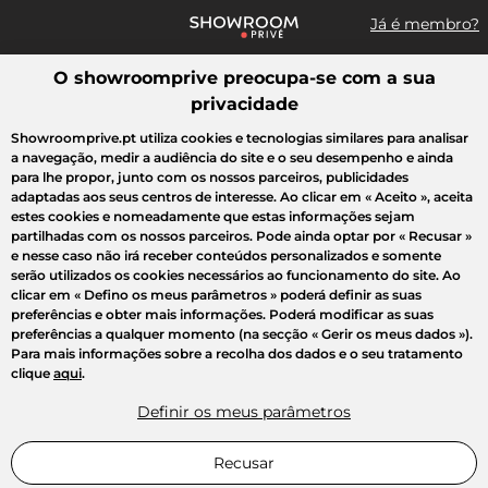
Já é membro?
O showroomprive preocupa-se com a sua
Pesquisar uma marca, um artigo, uma venda...
privacidade
Todas as vendas
Moda
Desporto
Casa
Criança
Beleza
Showroomprive.pt utiliza cookies e tecnologias similares para analisar
a navegação, medir a audiência do site e o seu desempenho e ainda
para lhe propor, junto com os nossos parceiros, publicidades
adaptadas aos seus centros de interesse. Ao clicar em
« Aceito »
, aceita
estes cookies e nomeadamente que estas informações sejam
partilhadas com os nossos parceiros. Pode ainda optar por
« Recusar »
e nesse caso não irá receber conteúdos personalizados e somente
serão utilizados os cookies necessários ao funcionamento do site. Ao
clicar em
« Defino os meus parâmetros »
poderá definir as suas
preferências e obter mais informações. Poderá modificar as suas
preferências a qualquer momento (na secção « Gerir os meus dados »).
Para mais informações sobre a recolha dos dados e o seu tratamento
clique
aqui
.
Definir os meus parâmetros
Recusar