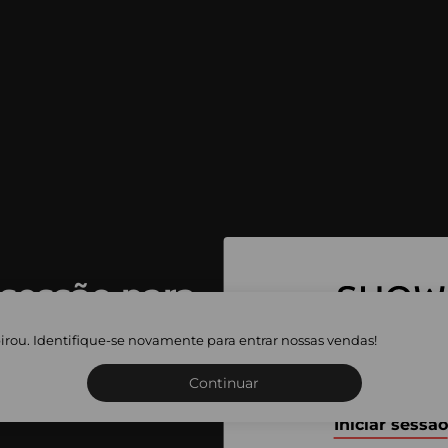
 sessão para
 as vendas
irou. Identifique-se novamente para entrar nossas vendas!
Inscreva-se ou inicie a sua 
adas
Continuar
Iniciar sessão