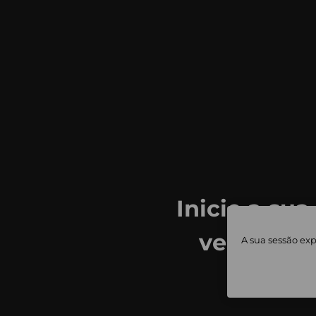
Inicie a sua
ver todas
A sua sessão exp
priv