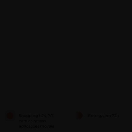
Shopping h24, 7/7,
Entrega em 72h
com as nossas
aplicações móveis