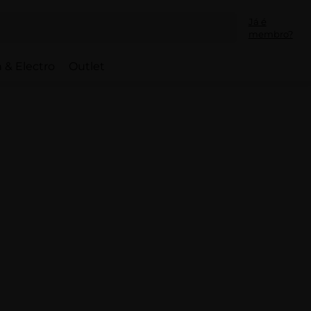
Já é
membro?
 & Electro
Outlet