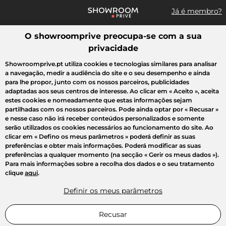
Já é membro?
O showroomprive preocupa-se com a sua
Pesquisar uma marca, um artigo, uma venda...
privacidade
Todas as vendas
Moda
Desporto
Casa
Criança
Beleza
Showroomprive.pt utiliza cookies e tecnologias similares para analisar
a navegação, medir a audiência do site e o seu desempenho e ainda
para lhe propor, junto com os nossos parceiros, publicidades
adaptadas aos seus centros de interesse. Ao clicar em
« Aceito »
, aceita
estes cookies e nomeadamente que estas informações sejam
partilhadas com os nossos parceiros. Pode ainda optar por
« Recusar »
e nesse caso não irá receber conteúdos personalizados e somente
serão utilizados os cookies necessários ao funcionamento do site. Ao
clicar em
« Defino os meus parâmetros »
poderá definir as suas
preferências e obter mais informações. Poderá modificar as suas
preferências a qualquer momento (na secção « Gerir os meus dados »).
Para mais informações sobre a recolha dos dados e o seu tratamento
clique
aqui
.
Definir os meus parâmetros
Recusar