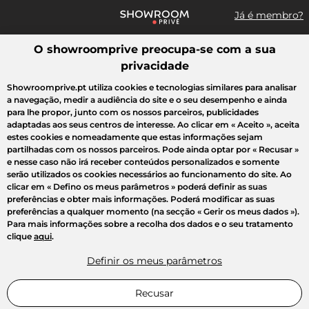
Já é membro?
O showroomprive preocupa-se com a sua
Pesquisar uma marca, um artigo, uma venda...
privacidade
Todas as vendas
Moda
Desporto
Casa
Criança
Beleza
Showroomprive.pt utiliza cookies e tecnologias similares para analisar
a navegação, medir a audiência do site e o seu desempenho e ainda
para lhe propor, junto com os nossos parceiros, publicidades
adaptadas aos seus centros de interesse. Ao clicar em
« Aceito »
, aceita
estes cookies e nomeadamente que estas informações sejam
partilhadas com os nossos parceiros. Pode ainda optar por
« Recusar »
e nesse caso não irá receber conteúdos personalizados e somente
serão utilizados os cookies necessários ao funcionamento do site. Ao
clicar em
« Defino os meus parâmetros »
poderá definir as suas
preferências e obter mais informações. Poderá modificar as suas
preferências a qualquer momento (na secção « Gerir os meus dados »).
Para mais informações sobre a recolha dos dados e o seu tratamento
clique
aqui
.
Definir os meus parâmetros
Recusar