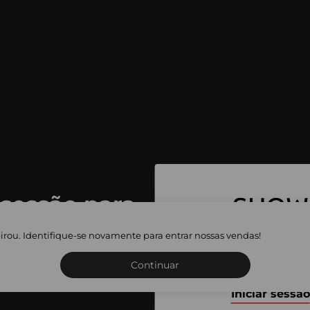
 sessão para
 as vendas
irou. Identifique-se novamente para entrar nossas vendas!
Inscreva-se ou inicie a sua 
adas
Continuar
Iniciar sessão