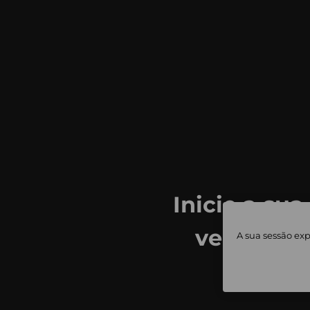
Inicie a sua
ver todas
A sua sessão exp
priv