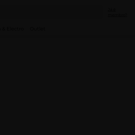
Já é
membro?
 & Electro
Outlet