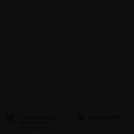
Shopping h24, 7/7,
Entrega em 72h
com as nossas
aplicações móveis