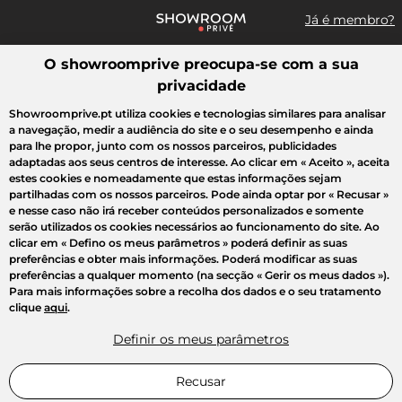
Já é membro?
O showroomprive preocupa-se com a sua
Pesquisar uma marca, um artigo, uma venda...
privacidade
Todas as vendas
Moda
Desporto
Casa
Criança
Beleza
Showroomprive.pt utiliza cookies e tecnologias similares para analisar
a navegação, medir a audiência do site e o seu desempenho e ainda
para lhe propor, junto com os nossos parceiros, publicidades
adaptadas aos seus centros de interesse. Ao clicar em
« Aceito »
, aceita
estes cookies e nomeadamente que estas informações sejam
partilhadas com os nossos parceiros. Pode ainda optar por
« Recusar »
e nesse caso não irá receber conteúdos personalizados e somente
serão utilizados os cookies necessários ao funcionamento do site. Ao
clicar em
« Defino os meus parâmetros »
poderá definir as suas
preferências e obter mais informações. Poderá modificar as suas
preferências a qualquer momento (na secção « Gerir os meus dados »).
Para mais informações sobre a recolha dos dados e o seu tratamento
clique
aqui
.
Definir os meus parâmetros
Recusar