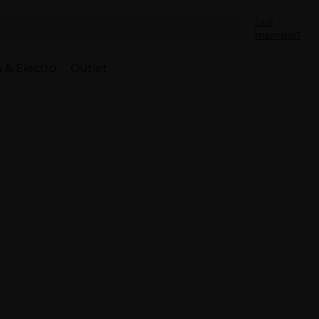
Já é
membro?
 & Electro
Outlet