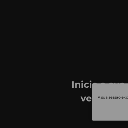
Inicie a sua
ver todas
A sua sessão exp
priv