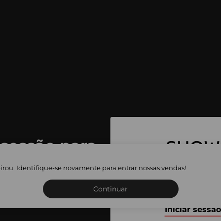
 sessão para
 as vendas
irou. Identifique-se novamente para entrar nossas vendas!
Inscreva-se ou inicie a sua 
adas
Continuar
Iniciar sessão