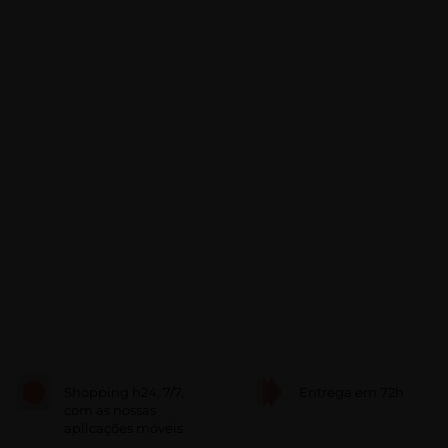
Shopping h24, 7/7,
Entrega em 72h
com as nossas
aplicações móveis