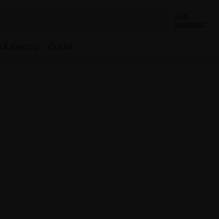
Já é
membro?
 & Electro
Outlet