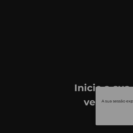
Inicie a sua
ver todas
A sua sessão exp
priv