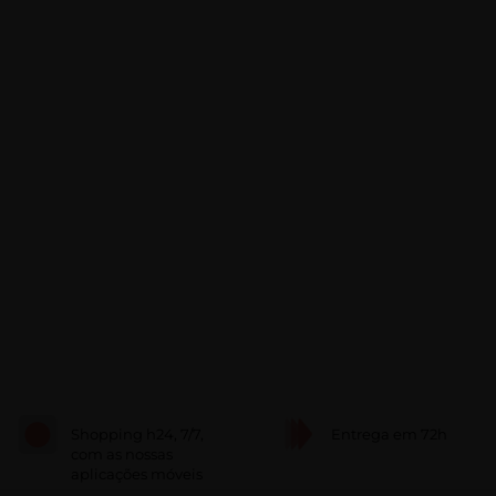
Shopping h24, 7/7,
Entrega em 72h
com as nossas
aplicações móveis