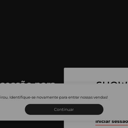
 sessão para
 as vendas
irou. Identifique-se novamente para entrar nossas vendas!
Inscreva-se ou inicie a sua 
adas
Continuar
Iniciar sessão