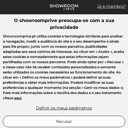
Já é membro?
O showroomprive preocupa-se com a sua
Pesquisar uma marca, um artigo, uma venda...
privacidade
Todas as vendas
Moda
Desporto
Casa
Criança
Beleza
Showroomprive.pt utiliza cookies e tecnologias similares para analisar
a navegação, medir a audiência do site e o seu desempenho e ainda
para lhe propor, junto com os nossos parceiros, publicidades
adaptadas aos seus centros de interesse. Ao clicar em
« Aceito »
, aceita
estes cookies e nomeadamente que estas informações sejam
partilhadas com os nossos parceiros. Pode ainda optar por
« Recusar »
e nesse caso não irá receber conteúdos personalizados e somente
serão utilizados os cookies necessários ao funcionamento do site. Ao
clicar em
« Defino os meus parâmetros »
poderá definir as suas
preferências e obter mais informações. Poderá modificar as suas
preferências a qualquer momento (na secção « Gerir os meus dados »).
Para mais informações sobre a recolha dos dados e o seu tratamento
clique
aqui
.
Definir os meus parâmetros
Recusar