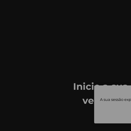
Inicie a sua
ver todas
A sua sessão exp
priv