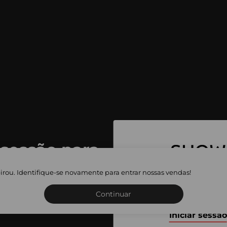
 sessão para
 as vendas
irou. Identifique-se novamente para entrar nossas vendas!
Inscreva-se ou inicie a sua 
adas
Continuar
Iniciar sessão