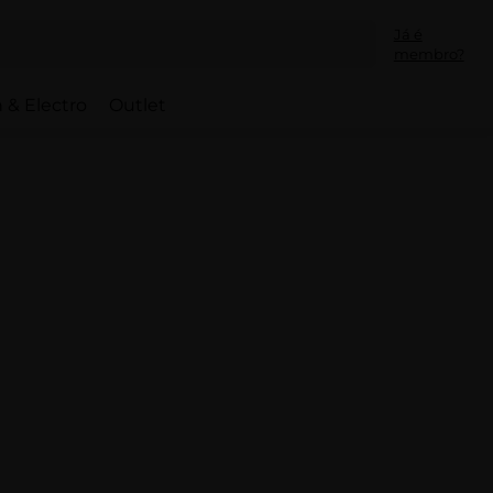
Já é
membro?
 & Electro
Outlet