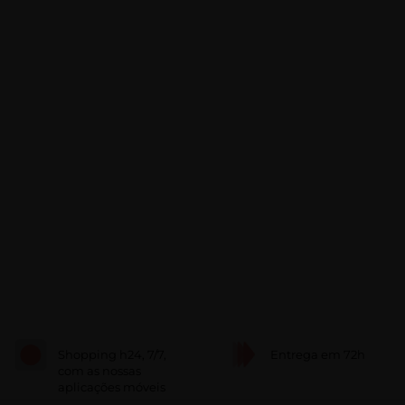
Shopping h24, 7/7,
Entrega em 72h
com as nossas
aplicações móveis