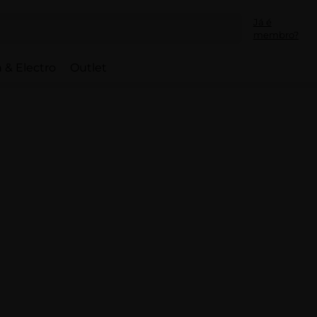
Já é
membro?
 & Electro
Outlet