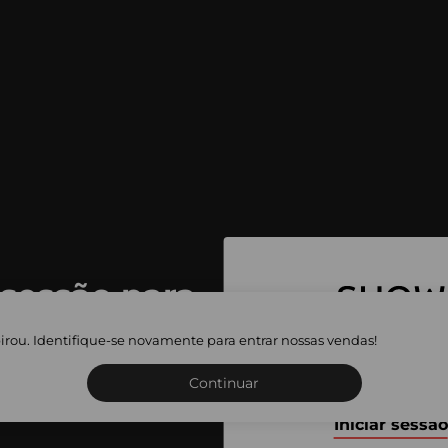
 sessão para
 as vendas
irou. Identifique-se novamente para entrar nossas vendas!
Inscreva-se ou inicie a sua 
adas
Continuar
Iniciar sessão