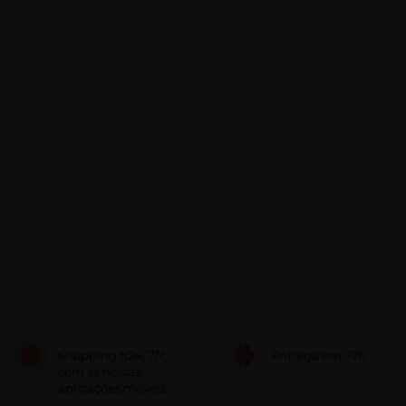
Shopping h24, 7/7,
Entrega em 72h
com as nossas
aplicações móveis