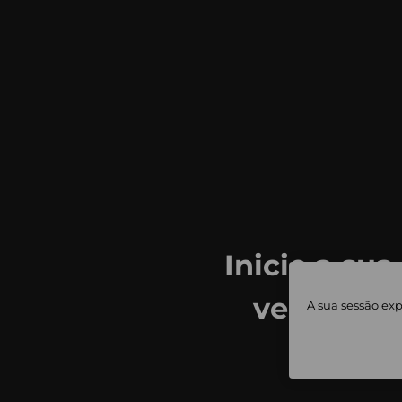
Inicie a sua
ver todas
A sua sessão exp
priv