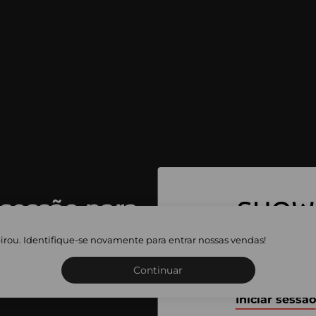
 sessão para
 as vendas
irou. Identifique-se novamente para entrar nossas vendas!
Inscreva-se ou inicie a sua 
adas
Continuar
Iniciar sessão