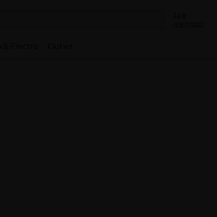
Já é
membro?
 & Electro
Outlet