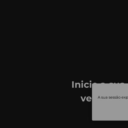
Inicie a sua
ver todas
A sua sessão exp
priv