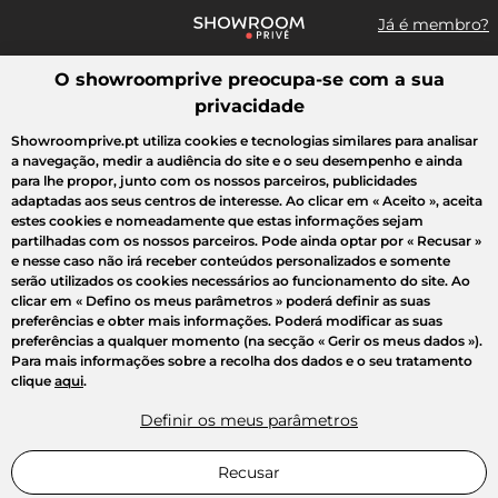
Já é membro?
O showroomprive preocupa-se com a sua
Pesquisar uma marca, um artigo, uma venda...
privacidade
Todas as vendas
Moda
Desporto
Casa
Criança
Beleza
Showroomprive.pt utiliza cookies e tecnologias similares para analisar
a navegação, medir a audiência do site e o seu desempenho e ainda
para lhe propor, junto com os nossos parceiros, publicidades
adaptadas aos seus centros de interesse. Ao clicar em
« Aceito »
, aceita
estes cookies e nomeadamente que estas informações sejam
partilhadas com os nossos parceiros. Pode ainda optar por
« Recusar »
e nesse caso não irá receber conteúdos personalizados e somente
serão utilizados os cookies necessários ao funcionamento do site. Ao
clicar em
« Defino os meus parâmetros »
poderá definir as suas
preferências e obter mais informações. Poderá modificar as suas
preferências a qualquer momento (na secção « Gerir os meus dados »).
Para mais informações sobre a recolha dos dados e o seu tratamento
clique
aqui
.
Definir os meus parâmetros
Recusar