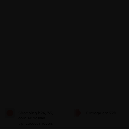
Shopping h24, 7/7,
Entrega em 72h
com as nossas
aplicações móveis