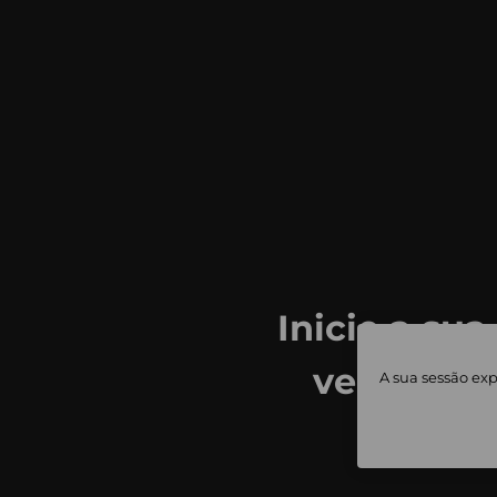
Inicie a sua
ver todas
A sua sessão exp
priv