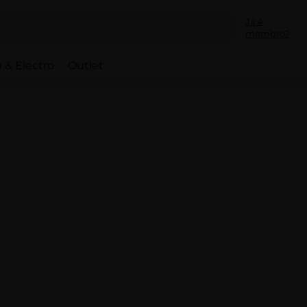
Já é
membro?
 & Electro
Outlet