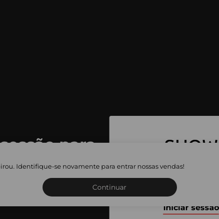
 sessão para
 as vendas
irou. Identifique-se novamente para entrar nossas vendas!
Inscreva-se ou inicie a sua 
adas
Continuar
Iniciar sessão