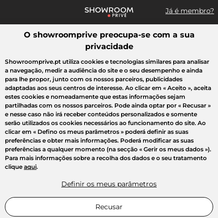
Já é membro?
O showroomprive preocupa-se com a sua
Pesquisar uma marca, um artigo, uma venda...
privacidade
Todas as vendas
Moda
Desporto
Casa
Criança
Beleza
Showroomprive.pt utiliza cookies e tecnologias similares para analisar
a navegação, medir a audiência do site e o seu desempenho e ainda
para lhe propor, junto com os nossos parceiros, publicidades
adaptadas aos seus centros de interesse. Ao clicar em
« Aceito »
, aceita
estes cookies e nomeadamente que estas informações sejam
partilhadas com os nossos parceiros. Pode ainda optar por
« Recusar »
e nesse caso não irá receber conteúdos personalizados e somente
serão utilizados os cookies necessários ao funcionamento do site. Ao
clicar em
« Defino os meus parâmetros »
poderá definir as suas
preferências e obter mais informações. Poderá modificar as suas
preferências a qualquer momento (na secção « Gerir os meus dados »).
Para mais informações sobre a recolha dos dados e o seu tratamento
clique
aqui
.
Definir os meus parâmetros
Recusar