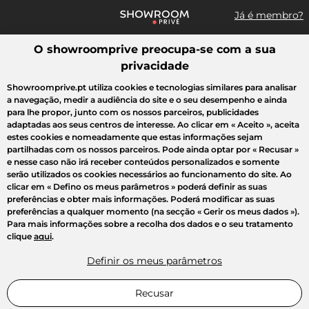
Já é membro?
O showroomprive preocupa-se com a sua
Pesquisar uma marca, um artigo, uma venda...
privacidade
Todas as vendas
Moda
Desporto
Casa
Criança
Beleza
Showroomprive.pt utiliza cookies e tecnologias similares para analisar
a navegação, medir a audiência do site e o seu desempenho e ainda
para lhe propor, junto com os nossos parceiros, publicidades
adaptadas aos seus centros de interesse. Ao clicar em
« Aceito »
, aceita
estes cookies e nomeadamente que estas informações sejam
partilhadas com os nossos parceiros. Pode ainda optar por
« Recusar »
e nesse caso não irá receber conteúdos personalizados e somente
serão utilizados os cookies necessários ao funcionamento do site. Ao
clicar em
« Defino os meus parâmetros »
poderá definir as suas
preferências e obter mais informações. Poderá modificar as suas
preferências a qualquer momento (na secção « Gerir os meus dados »).
Para mais informações sobre a recolha dos dados e o seu tratamento
clique
aqui
.
Definir os meus parâmetros
Recusar