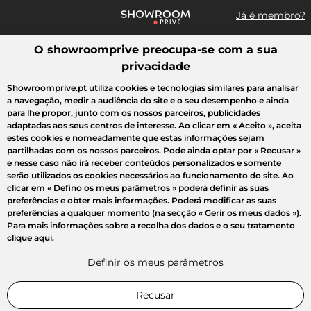
Já é membro?
O showroomprive preocupa-se com a sua
Pesquisar uma marca, um artigo, uma venda...
privacidade
Todas as vendas
Moda
Desporto
Casa
Criança
Beleza
Showroomprive.pt utiliza cookies e tecnologias similares para analisar
a navegação, medir a audiência do site e o seu desempenho e ainda
para lhe propor, junto com os nossos parceiros, publicidades
adaptadas aos seus centros de interesse. Ao clicar em
« Aceito »
, aceita
estes cookies e nomeadamente que estas informações sejam
partilhadas com os nossos parceiros. Pode ainda optar por
« Recusar »
e nesse caso não irá receber conteúdos personalizados e somente
serão utilizados os cookies necessários ao funcionamento do site. Ao
clicar em
« Defino os meus parâmetros »
poderá definir as suas
preferências e obter mais informações. Poderá modificar as suas
preferências a qualquer momento (na secção « Gerir os meus dados »).
Para mais informações sobre a recolha dos dados e o seu tratamento
clique
aqui
.
Definir os meus parâmetros
Recusar