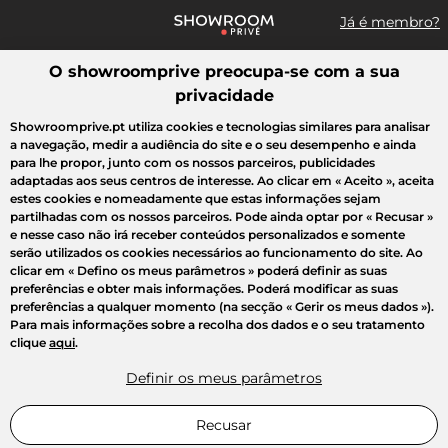
Já é membro?
O showroomprive preocupa-se com a sua
Pesquisar uma marca, um artigo, uma venda...
privacidade
Todas as vendas
Moda
Desporto
Casa
Criança
Beleza
Showroomprive.pt utiliza cookies e tecnologias similares para analisar
a navegação, medir a audiência do site e o seu desempenho e ainda
para lhe propor, junto com os nossos parceiros, publicidades
adaptadas aos seus centros de interesse. Ao clicar em
« Aceito »
, aceita
estes cookies e nomeadamente que estas informações sejam
partilhadas com os nossos parceiros. Pode ainda optar por
« Recusar »
e nesse caso não irá receber conteúdos personalizados e somente
serão utilizados os cookies necessários ao funcionamento do site. Ao
clicar em
« Defino os meus parâmetros »
poderá definir as suas
preferências e obter mais informações. Poderá modificar as suas
preferências a qualquer momento (na secção « Gerir os meus dados »).
Para mais informações sobre a recolha dos dados e o seu tratamento
clique
aqui
.
Definir os meus parâmetros
Recusar