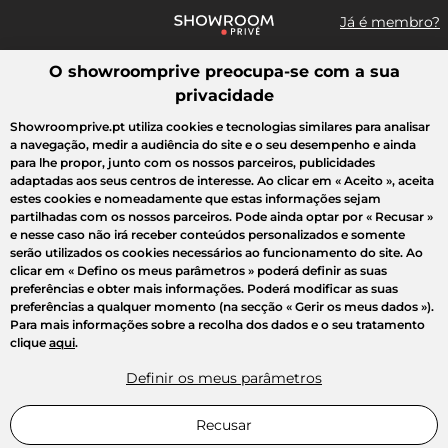
Já é membro?
O showroomprive preocupa-se com a sua
Pesquisar uma marca, um artigo, uma venda...
privacidade
Todas as vendas
Moda
Desporto
Casa
Criança
Beleza
Showroomprive.pt utiliza cookies e tecnologias similares para analisar
a navegação, medir a audiência do site e o seu desempenho e ainda
para lhe propor, junto com os nossos parceiros, publicidades
adaptadas aos seus centros de interesse. Ao clicar em
« Aceito »
, aceita
estes cookies e nomeadamente que estas informações sejam
partilhadas com os nossos parceiros. Pode ainda optar por
« Recusar »
e nesse caso não irá receber conteúdos personalizados e somente
serão utilizados os cookies necessários ao funcionamento do site. Ao
clicar em
« Defino os meus parâmetros »
poderá definir as suas
preferências e obter mais informações. Poderá modificar as suas
preferências a qualquer momento (na secção « Gerir os meus dados »).
Para mais informações sobre a recolha dos dados e o seu tratamento
clique
aqui
.
Definir os meus parâmetros
Recusar