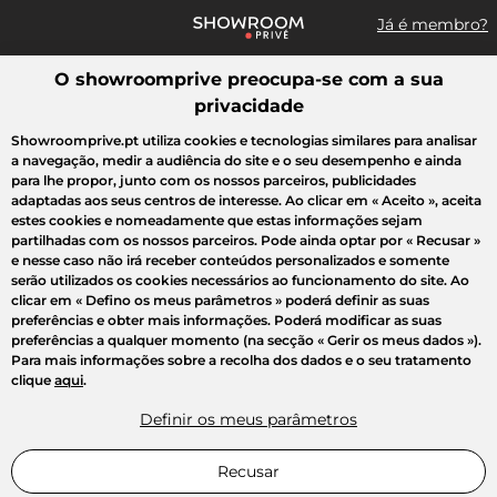
Já é membro?
O showroomprive preocupa-se com a sua
Pesquisar uma marca, um artigo, uma venda...
privacidade
Todas as vendas
Moda
Desporto
Casa
Criança
Beleza
Showroomprive.pt utiliza cookies e tecnologias similares para analisar
a navegação, medir a audiência do site e o seu desempenho e ainda
para lhe propor, junto com os nossos parceiros, publicidades
adaptadas aos seus centros de interesse. Ao clicar em
« Aceito »
, aceita
estes cookies e nomeadamente que estas informações sejam
partilhadas com os nossos parceiros. Pode ainda optar por
« Recusar »
e nesse caso não irá receber conteúdos personalizados e somente
serão utilizados os cookies necessários ao funcionamento do site. Ao
clicar em
« Defino os meus parâmetros »
poderá definir as suas
preferências e obter mais informações. Poderá modificar as suas
preferências a qualquer momento (na secção « Gerir os meus dados »).
Para mais informações sobre a recolha dos dados e o seu tratamento
clique
aqui
.
Definir os meus parâmetros
Recusar