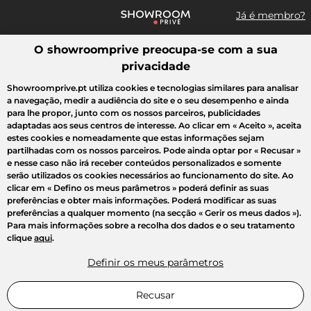
Já é membro?
O showroomprive preocupa-se com a sua
Pesquisar uma marca, um artigo, uma venda...
privacidade
Todas as vendas
Moda
Desporto
Casa
Criança
Beleza
Showroomprive.pt utiliza cookies e tecnologias similares para analisar
a navegação, medir a audiência do site e o seu desempenho e ainda
para lhe propor, junto com os nossos parceiros, publicidades
adaptadas aos seus centros de interesse. Ao clicar em
« Aceito »
, aceita
estes cookies e nomeadamente que estas informações sejam
partilhadas com os nossos parceiros. Pode ainda optar por
« Recusar »
e nesse caso não irá receber conteúdos personalizados e somente
serão utilizados os cookies necessários ao funcionamento do site. Ao
clicar em
« Defino os meus parâmetros »
poderá definir as suas
preferências e obter mais informações. Poderá modificar as suas
preferências a qualquer momento (na secção « Gerir os meus dados »).
Para mais informações sobre a recolha dos dados e o seu tratamento
clique
aqui
.
Definir os meus parâmetros
Recusar