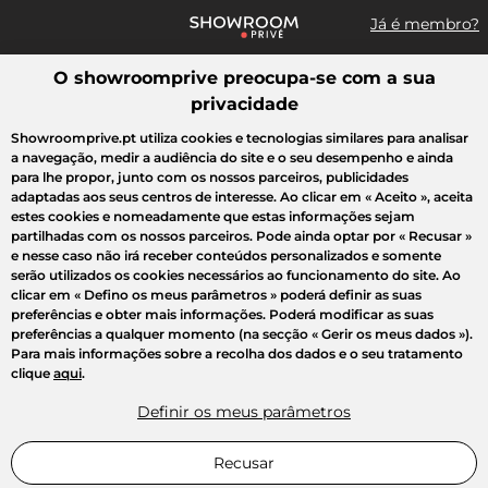
Já é membro?
O showroomprive preocupa-se com a sua
Pesquisar uma marca, um artigo, uma venda...
privacidade
Todas as vendas
Moda
Desporto
Casa
Criança
Beleza
Showroomprive.pt utiliza cookies e tecnologias similares para analisar
a navegação, medir a audiência do site e o seu desempenho e ainda
para lhe propor, junto com os nossos parceiros, publicidades
adaptadas aos seus centros de interesse. Ao clicar em
« Aceito »
, aceita
estes cookies e nomeadamente que estas informações sejam
partilhadas com os nossos parceiros. Pode ainda optar por
« Recusar »
e nesse caso não irá receber conteúdos personalizados e somente
serão utilizados os cookies necessários ao funcionamento do site. Ao
clicar em
« Defino os meus parâmetros »
poderá definir as suas
preferências e obter mais informações. Poderá modificar as suas
preferências a qualquer momento (na secção « Gerir os meus dados »).
Para mais informações sobre a recolha dos dados e o seu tratamento
clique
aqui
.
Definir os meus parâmetros
Recusar