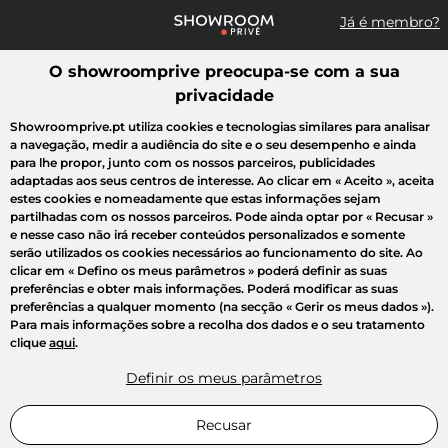
Já é membro?
O showroomprive preocupa-se com a sua
Pesquisar uma marca, um artigo, uma venda...
privacidade
Todas as vendas
Moda
Desporto
Casa
Criança
Beleza
Showroomprive.pt utiliza cookies e tecnologias similares para analisar
a navegação, medir a audiência do site e o seu desempenho e ainda
para lhe propor, junto com os nossos parceiros, publicidades
adaptadas aos seus centros de interesse. Ao clicar em
« Aceito »
, aceita
estes cookies e nomeadamente que estas informações sejam
partilhadas com os nossos parceiros. Pode ainda optar por
« Recusar »
e nesse caso não irá receber conteúdos personalizados e somente
serão utilizados os cookies necessários ao funcionamento do site. Ao
clicar em
« Defino os meus parâmetros »
poderá definir as suas
preferências e obter mais informações. Poderá modificar as suas
preferências a qualquer momento (na secção « Gerir os meus dados »).
Para mais informações sobre a recolha dos dados e o seu tratamento
clique
aqui
.
Definir os meus parâmetros
Recusar