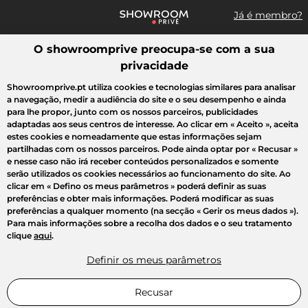
Já é membro?
O showroomprive preocupa-se com a sua
Pesquisar uma marca, um artigo, uma venda...
privacidade
Todas as vendas
Moda
Desporto
Casa
Criança
Beleza
Showroomprive.pt utiliza cookies e tecnologias similares para analisar
a navegação, medir a audiência do site e o seu desempenho e ainda
para lhe propor, junto com os nossos parceiros, publicidades
adaptadas aos seus centros de interesse. Ao clicar em
« Aceito »
, aceita
estes cookies e nomeadamente que estas informações sejam
partilhadas com os nossos parceiros. Pode ainda optar por
« Recusar »
e nesse caso não irá receber conteúdos personalizados e somente
serão utilizados os cookies necessários ao funcionamento do site. Ao
clicar em
« Defino os meus parâmetros »
poderá definir as suas
preferências e obter mais informações. Poderá modificar as suas
preferências a qualquer momento (na secção « Gerir os meus dados »).
Para mais informações sobre a recolha dos dados e o seu tratamento
clique
aqui
.
Definir os meus parâmetros
Recusar