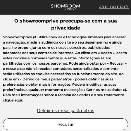
Já é membro?
O showroomprive preocupa-se com a sua
Pesquisar uma marca, um artigo, uma venda...
privacidade
Todas as vendas
Moda
Desporto
Casa
Criança
Beleza
Showroomprive.pt utiliza cookies e tecnologias similares para analisar
a navegação, medir a audiência do site e o seu desempenho e ainda
para lhe propor, junto com os nossos parceiros, publicidades
adaptadas aos seus centros de interesse. Ao clicar em
« Aceito »
, aceita
estes cookies e nomeadamente que estas informações sejam
partilhadas com os nossos parceiros. Pode ainda optar por
« Recusar »
e nesse caso não irá receber conteúdos personalizados e somente
serão utilizados os cookies necessários ao funcionamento do site. Ao
clicar em
« Defino os meus parâmetros »
poderá definir as suas
preferências e obter mais informações. Poderá modificar as suas
preferências a qualquer momento (na secção « Gerir os meus dados »).
Para mais informações sobre a recolha dos dados e o seu tratamento
clique
aqui
.
Definir os meus parâmetros
Recusar