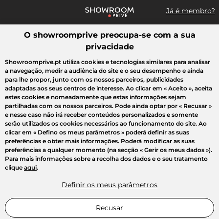
Já é membro?
O showroomprive preocupa-se com a sua
Pesquisar uma marca, um artigo, uma venda...
privacidade
Todas as vendas
Moda
Desporto
Casa
Criança
Beleza
Showroomprive.pt utiliza cookies e tecnologias similares para analisar
a navegação, medir a audiência do site e o seu desempenho e ainda
para lhe propor, junto com os nossos parceiros, publicidades
adaptadas aos seus centros de interesse. Ao clicar em
« Aceito »
, aceita
estes cookies e nomeadamente que estas informações sejam
partilhadas com os nossos parceiros. Pode ainda optar por
« Recusar »
e nesse caso não irá receber conteúdos personalizados e somente
serão utilizados os cookies necessários ao funcionamento do site. Ao
clicar em
« Defino os meus parâmetros »
poderá definir as suas
preferências e obter mais informações. Poderá modificar as suas
preferências a qualquer momento (na secção « Gerir os meus dados »).
Para mais informações sobre a recolha dos dados e o seu tratamento
clique
aqui
.
Definir os meus parâmetros
Recusar