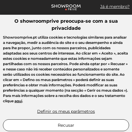
Já é membro?
O showroomprive preocupa-se com a sua
Pesquisar uma marca, um artigo, uma venda...
privacidade
Todas as vendas
Moda
Desporto
Casa
Criança
Beleza
Showroomprive.pt utiliza cookies e tecnologias similares para analisar
a navegação, medir a audiência do site e o seu desempenho e ainda
para lhe propor, junto com os nossos parceiros, publicidades
adaptadas aos seus centros de interesse. Ao clicar em
« Aceito »
, aceita
estes cookies e nomeadamente que estas informações sejam
partilhadas com os nossos parceiros. Pode ainda optar por
« Recusar »
e nesse caso não irá receber conteúdos personalizados e somente
serão utilizados os cookies necessários ao funcionamento do site. Ao
clicar em
« Defino os meus parâmetros »
poderá definir as suas
preferências e obter mais informações. Poderá modificar as suas
preferências a qualquer momento (na secção « Gerir os meus dados »).
Para mais informações sobre a recolha dos dados e o seu tratamento
clique
aqui
.
Definir os meus parâmetros
Recusar