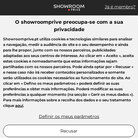
Já é membro?
O showroomprive preocupa-se com a sua
Pesquisar uma marca, um artigo, uma venda...
privacidade
Todas as vendas
Moda
Desporto
Casa
Criança
Beleza
Showroomprive.pt utiliza cookies e tecnologias similares para analisar
a navegação, medir a audiência do site e o seu desempenho e ainda
para lhe propor, junto com os nossos parceiros, publicidades
adaptadas aos seus centros de interesse. Ao clicar em
« Aceito »
, aceita
estes cookies e nomeadamente que estas informações sejam
partilhadas com os nossos parceiros. Pode ainda optar por
« Recusar »
e nesse caso não irá receber conteúdos personalizados e somente
serão utilizados os cookies necessários ao funcionamento do site. Ao
clicar em
« Defino os meus parâmetros »
poderá definir as suas
preferências e obter mais informações. Poderá modificar as suas
preferências a qualquer momento (na secção « Gerir os meus dados »).
Para mais informações sobre a recolha dos dados e o seu tratamento
clique
aqui
.
Definir os meus parâmetros
Recusar