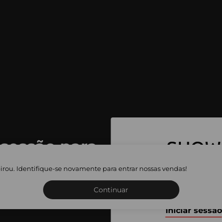
 sessão para
 as vendas
irou. Identifique-se novamente para entrar nossas vendas!
Inscreva-se ou inicie a sua 
adas
Continuar
Iniciar sessão