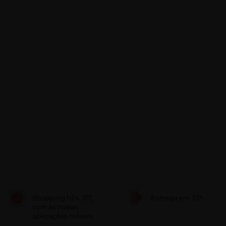
Shopping h24, 7/7,
Entrega em 72h
com as nossas
aplicações móveis