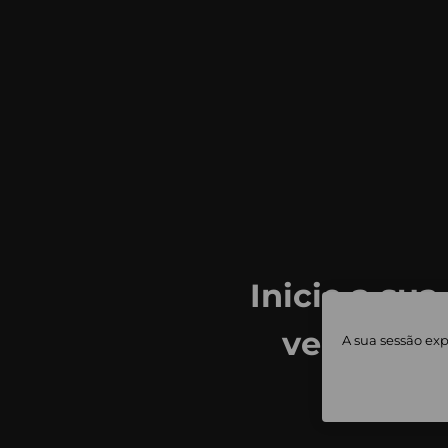
Inicie a sua
ver todas
A sua sessão exp
priv