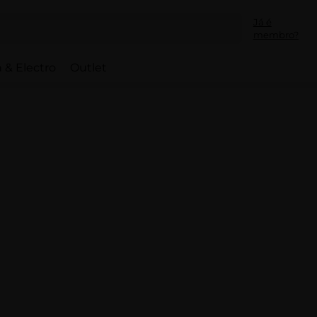
Já é
membro?
 & Electro
Outlet